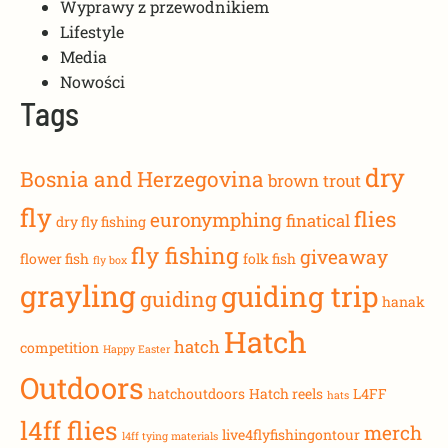
Wyprawy z przewodnikiem
Lifestyle
Media
Nowości
Tags
dry
Bosnia and Herzegovina
brown trout
fly
flies
euronymphing
finatical
dry fly fishing
fly fishing
giveaway
flower fish
folk fish
fly box
grayling
guiding trip
guiding
hanak
Hatch
hatch
competition
Happy Easter
Outdoors
hatchoutdoors
Hatch reels
L4FF
hats
l4ff flies
merch
live4flyfishingontour
l4ff tying materials