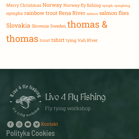
Norway
Merry Christmas
Norway fly fishing
nymph
nymphing
rainbow trout
Rena River
salmon flies
nymphs
salmon
thomas &
Slovakia
Slovenia
Sweden
thomas
tshirt
trout
tying
Vah RIver
Live 4 Fly Fishing
Fly tying workshop
Kontakt
Polityka Cookies