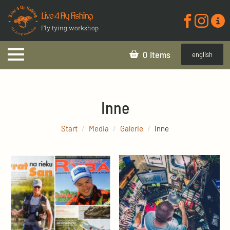
Live 4 Fly Fishing
Fly tying workshop
0
english
Inne
Start
Media
Galerie
Inne