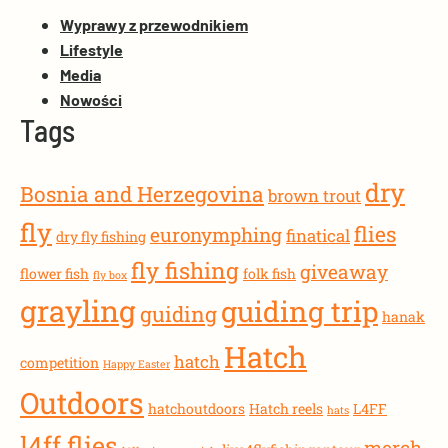
Wyprawy z przewodnikiem
Lifestyle
Media
Nowości
Tags
dry
Bosnia and Herzegovina
brown trout
fly
flies
euronymphing
finatical
dry fly fishing
fly fishing
giveaway
flower fish
folk fish
fly box
grayling
guiding trip
guiding
hanak
Hatch
hatch
competition
Happy Easter
Outdoors
hatchoutdoors
Hatch reels
L4FF
hats
l4ff flies
merch