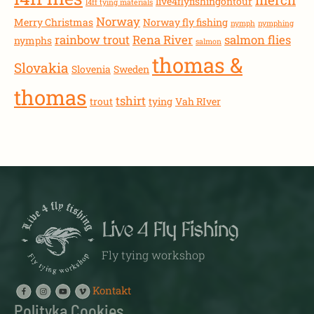
live4flyfishingontour
l4ff tying materials
Norway
Merry Christmas
Norway fly fishing
nymph
nymphing
rainbow trout
Rena River
salmon flies
nymphs
salmon
thomas &
Slovakia
Slovenia
Sweden
thomas
tshirt
trout
tying
Vah RIver
Live 4 Fly Fishing
Fly tying workshop
Kontakt
Polityka Cookies