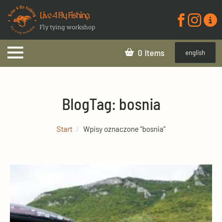
Live 4 Fly Fishing
Fly tying workshop
0
english
Blog
Tag:
bosnia
Start
Wpisy oznaczone “bosnia”