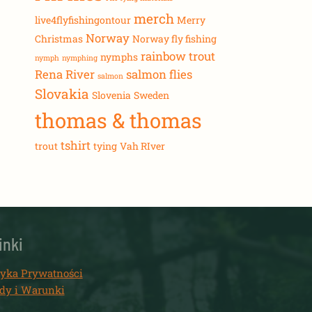
merch
live4flyfishingontour
Merry
Norway
Christmas
Norway fly fishing
rainbow trout
nymphs
nymph
nymphing
Rena River
salmon flies
salmon
Slovakia
Slovenia
Sweden
thomas & thomas
tshirt
trout
tying
Vah RIver
inki
tyka Prywatności
dy i Warunki