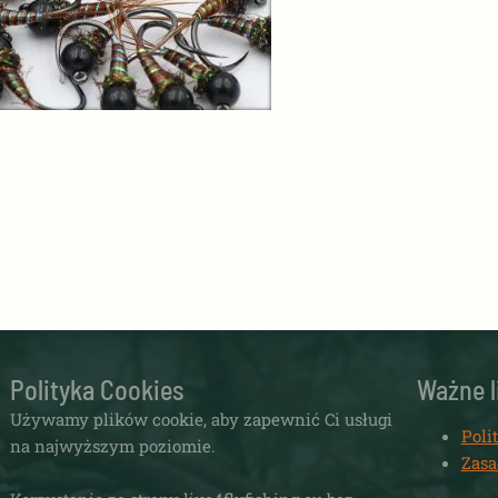
Polityka Cookies
Ważne l
Używamy plików cookie, aby zapewnić Ci usługi
Poli
na najwyższym poziomie.
Zasa