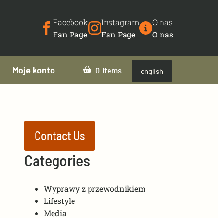
Facebook
Instagram
O nas
Fan Page
Fan Page
O nas
Moje konto
0
english
Contact Us
Categories
Wyprawy z przewodnikiem
Lifestyle
Media