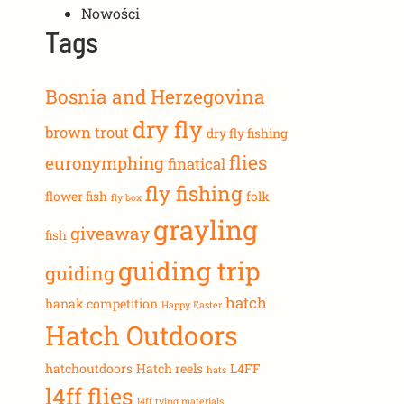
Nowości
Tags
Bosnia and Herzegovina
dry fly
brown trout
dry fly fishing
flies
euronymphing
finatical
fly fishing
flower fish
folk
fly box
grayling
giveaway
fish
guiding trip
guiding
hatch
hanak competition
Happy Easter
Hatch Outdoors
hatchoutdoors
Hatch reels
L4FF
hats
l4ff flies
l4ff tying materials