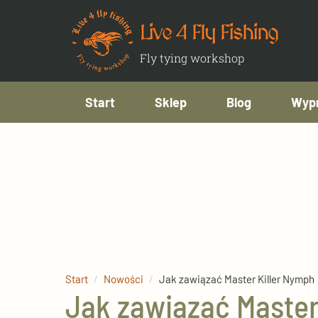
Live 4 Fly Fishing
Fly tying workshop
Start
Sklep
Blog
Wypr
Start
Nowości
Jak zawiązać Master Killer Nymph
Jak zawiązać Master