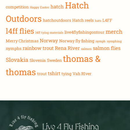
Hatch
hatch
competition
Happy Easter
Outdoors
hatchoutdoors
Hatch reels
L4FF
hats
l4ff flies
merch
live4flyfishingontour
l4ff tying materials
Norway
Merry Christmas
Norway fly fishing
nymph
nymphing
rainbow trout
Rena River
salmon flies
nymphs
salmon
thomas &
Slovakia
Slovenia
Sweden
thomas
tshirt
trout
tying
Vah RIver
Live 4 Fly Fishing