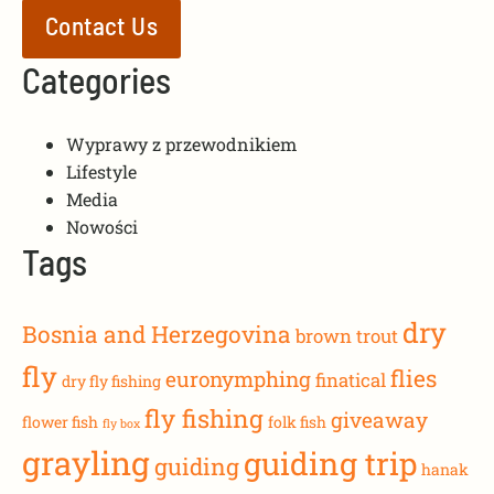
Contact Us
Categories
Wyprawy z przewodnikiem
Lifestyle
Media
Nowości
Tags
dry
Bosnia and Herzegovina
brown trout
fly
flies
euronymphing
finatical
dry fly fishing
fly fishing
giveaway
flower fish
folk fish
fly box
grayling
guiding trip
guiding
hanak