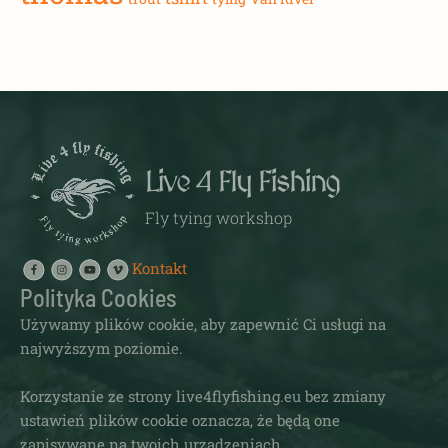
Live 4 Fly Fishing
Fly tying workshop
Kontakt
Polityka Cookies
Używamy plików cookie, aby zapewnić Ci usługi na
najwyższym poziomie.
Korzystanie ze strony live4flyfishing.eu bez zmiany
ustawień plików cookie oznacza, że będą one
zapisywane na twoich urządzeniach.