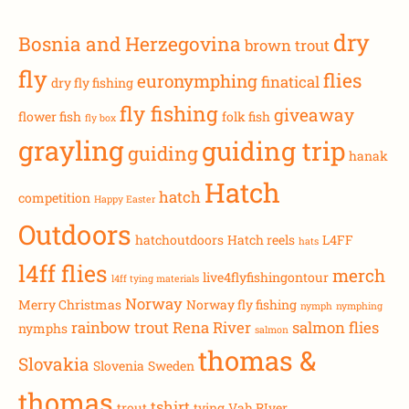
dry
Bosnia and Herzegovina
brown trout
fly
flies
euronymphing
finatical
dry fly fishing
fly fishing
giveaway
flower fish
folk fish
fly box
grayling
guiding trip
guiding
hanak
Hatch
hatch
competition
Happy Easter
Outdoors
hatchoutdoors
Hatch reels
L4FF
hats
l4ff flies
merch
live4flyfishingontour
l4ff tying materials
Norway
Merry Christmas
Norway fly fishing
nymph
nymphing
rainbow trout
Rena River
salmon flies
nymphs
salmon
thomas &
Slovakia
Slovenia
Sweden
thomas
tshirt
trout
tying
Vah RIver