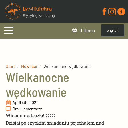
Live 4 Fly Fishing
Fly tying workshop
0
english
Start
Nowości
Wielkanocne wędkowanie
Wielkanocne
wędkowanie
April 5th, 2021
Brak komentarzy
Wiosna nadeszła! ?????
Dzisiaj po szybkim śniadaniu pojechałem nad