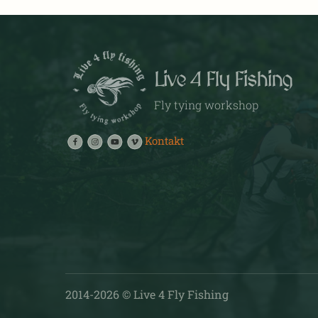
may
may
be
be
chosen
chosen
on
on
Live 4 Fly Fishing
the
the
product
product
Fly tying workshop
page
page
Kontakt
2014-
2026
© Live 4 Fly Fishing