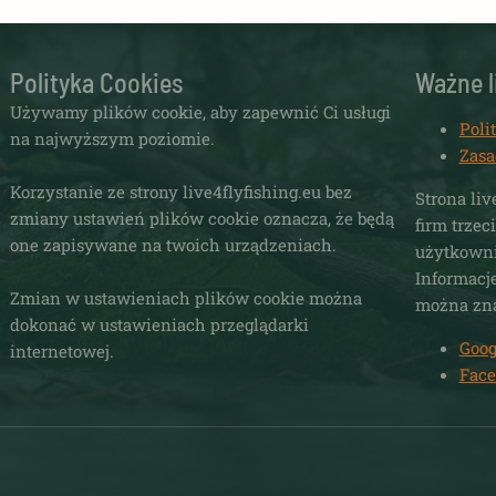
may
may
be
be
chosen
chosen
Polityka Cookies
Ważne l
on
on
Używamy plików cookie, aby zapewnić Ci usługi
the
the
Poli
na najwyższym poziomie.
product
product
Zasa
page
page
Korzystanie ze strony live4flyfishing.eu bez
Strona liv
zmiany ustawień plików cookie oznacza, że będą
firm trzec
one zapisywane na twoich urządzeniach.
użytkowni
Informacje
Zmian w ustawieniach plików cookie można
można zna
dokonać w ustawieniach przeglądarki
Goog
internetowej.
Face