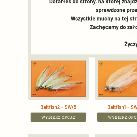
Dotarłeś do strony, na której znajd
sprawdzone prze
Wszystkie muchy na tej st
Zachęcamy do zało
Życz
Baitfish2 – SW/5
Baitfish1 – S
This
This
WYBIERZ OPCJE
WYBIERZ OPC
product
product
has
has