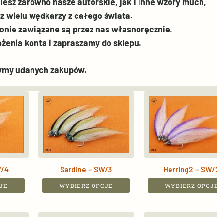
ziesz zarówno nasze autorskie, jak i inne wzory much,
z wielu wędkarzy z całego świata.
ronie zawiązane są przez nas własnoręcznie.
żenia konta i zapraszamy do sklepu.
ymy udanych zakupów.
W/4
Sardine – SW/3
Herring2 – SW/
This
This
JE
WYBIERZ OPCJE
WYBIERZ OPCJ
product
product
has
has