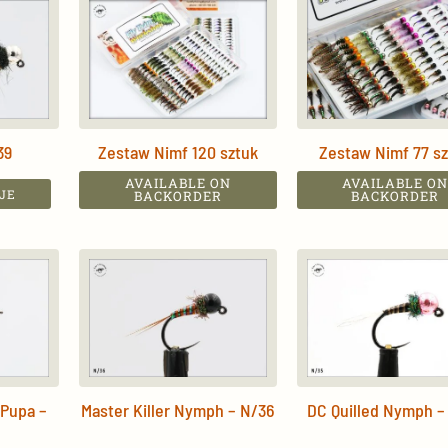
multiple
multiple
variants.
variants.
The
The
options
options
may
may
be
be
39
Zestaw Nimf 120 sztuk
Zestaw Nimf 77 s
chosen
chosen
on
on
AVAILABLE ON
AVAILABLE O
JE
BACKORDER
BACKORDER
the
the
product
product
page
page
Pupa –
Master Killer Nymph – N/36
DC Quilled Nymph –