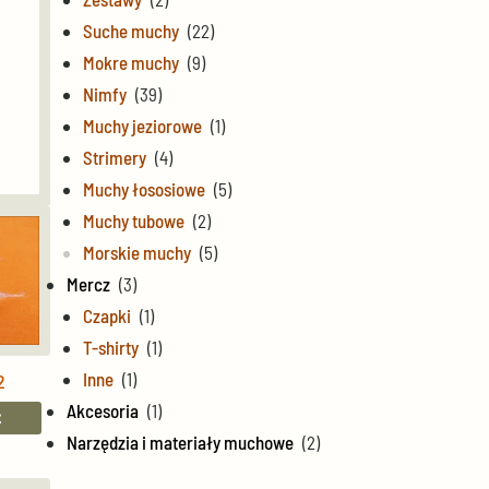
Suche muchy
(22)
Mokre muchy
(9)
Nimfy
(39)
Muchy jeziorowe
(1)
Strimery
(4)
Muchy łososiowe
(5)
Muchy tubowe
(2)
Morskie muchy
(5)
Mercz
(3)
Czapki
(1)
T-shirty
(1)
Inne
(1)
2
Akcesoria
(1)
E
Narzędzia i materiały muchowe
(2)