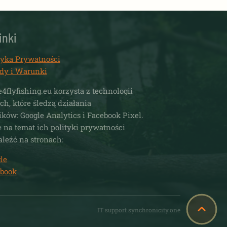
inki
tyka Prywatności
dy i Warunki
e4flyfishing.eu korzysta z technologii
ich, które śledzą działania
ków: Google Analytics i Facebook Pixel.
 na temat ich polityki prywatności
leźć na stronach:
le
book
IT support synchronicity.one