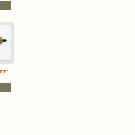
E
amer –
E