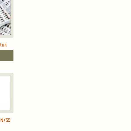
ztuk
N
 N/35